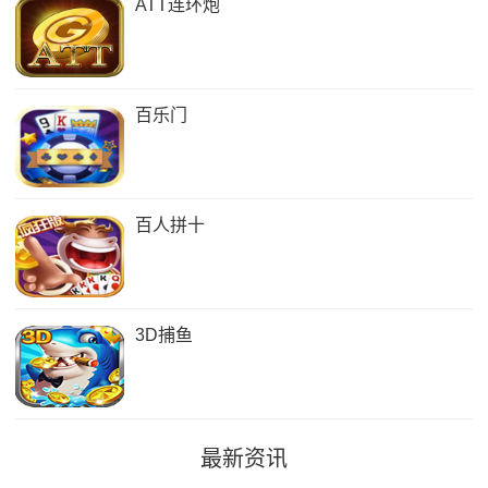
ATT连环炮
百乐门
百人拼十
3D捕鱼
最新资讯