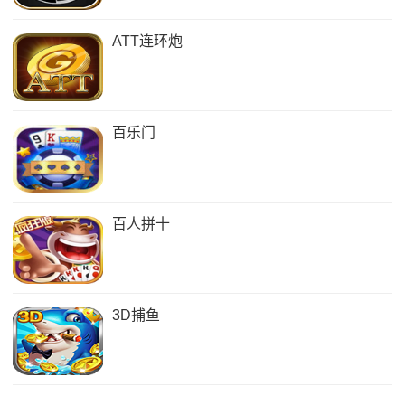
ATT连环炮
百乐门
百人拼十
3D捕鱼